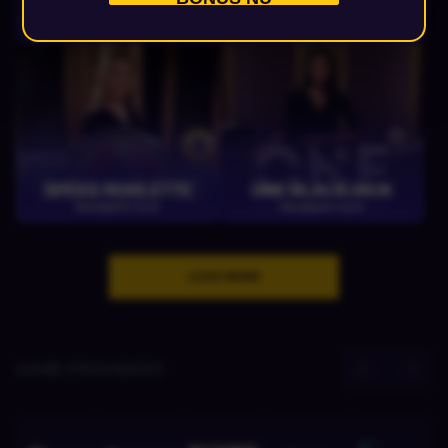
ROULETTE
LIGHTNING BACCARAT
EVOLUTION
EVOLUTION
SPEED ROULETTE
ONE BLACKJACK
PRAGMATIC PLAY
PRAGMATIC PLAY
LOAD MORE
GAME PROVIDERS