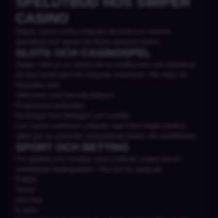
SPELUTBUD HOS SWIPER
CASINO
Swiper casino online erbjuder ett brett och varierat
spelutbud som täcker de flesta spelares behov.
SLOTS OCH CASINOSPEL
Swiper slots är en central del av plattformen och inkluderar
ett stort antal spel från ledande utvecklare. Här hittar du:
Klassiska slots
Videoslots med bonusfunktioner
Progressiva jackpottar
Bordsspel som blackjack och roulette
Live casino-sektionen erbjuder spel med riktiga dealers,
vilket ger en autentisk casinokänsla direkt i din webbläsare.
SPORT OCH BETTING
För spelare som föredrar sport erbjuder swiper bet en
omfattande bettingsektion. Här kan du spela på:
Fotboll
Tennis
Ishockey
E-sport