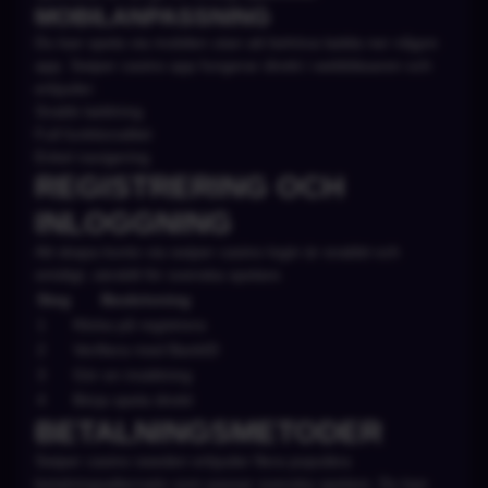
MOBILANPASSNING
Du kan spela via mobilen utan att behöva ladda ner någon
app. Swiper casino app fungerar direkt i webbläsaren och
erbjuder:
Snabb laddning
Full funktionalitet
Enkel navigering
REGISTRERING OCH
INLOGGNING
Att skapa konto via swiper casino login är snabbt och
smidigt, särskilt för svenska spelare.
Steg
Beskrivning
1
Klicka på registrera
2
Verifiera med BankID
3
Gör en insättning
4
Börja spela direkt
BETALNINGSMETODER
Swiper casino sweden erbjuder flera populära
betalningsalternativ som passar svenska spelare. Du kan