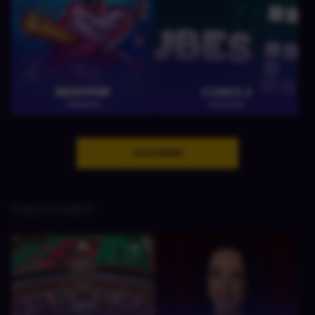
REEFPOP
CUBES 2
AVATARUX
HACKSAW
LOAD MORE
TABLE GAMES