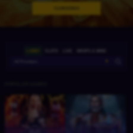
CLAIM BONUS
LOBBY
SLOTS
LIVE
DROPS & WINS
All Providers
POPULAR GAMES