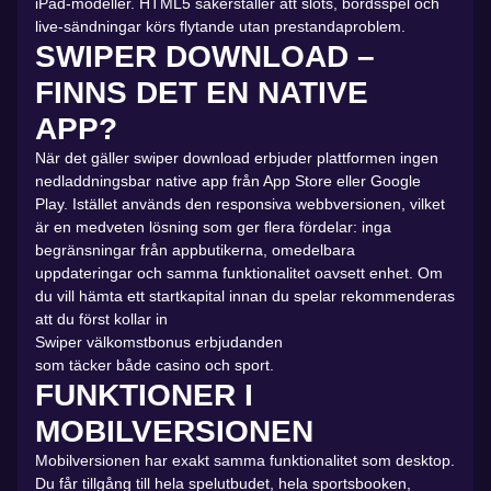
iPad-modeller. HTML5 säkerställer att slots, bordsspel och
live-sändningar körs flytande utan prestandaproblem.
SWIPER DOWNLOAD –
FINNS DET EN NATIVE
APP?
När det gäller swiper download erbjuder plattformen ingen
nedladdningsbar native app från App Store eller Google
Play. Istället används den responsiva webbversionen, vilket
är en medveten lösning som ger flera fördelar: inga
begränsningar från appbutikerna, omedelbara
uppdateringar och samma funktionalitet oavsett enhet. Om
du vill hämta ett startkapital innan du spelar rekommenderas
att du först kollar in
Swiper välkomstbonus erbjudanden
som täcker både casino och sport.
FUNKTIONER I
MOBILVERSIONEN
Mobilversionen har exakt samma funktionalitet som desktop.
Du får tillgång till hela spelutbudet, hela sportsbooken,