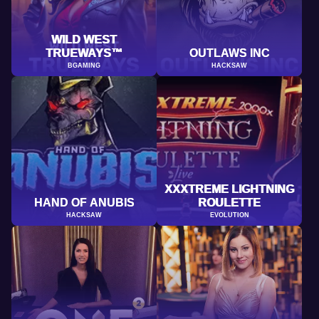
WILD WEST
TRUEWAYS™
OUTLAWS INC
BGAMING
HACKSAW
XXXTREME LIGHTNING
HAND OF ANUBIS
ROULETTE
HACKSAW
EVOLUTION