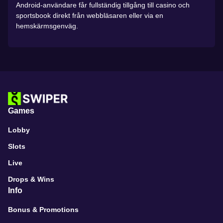
Android-användare får fullständig tillgång till casino och
sportsbook direkt från webbläsaren eller via en
hemskärmsgenväg.
Games
Lobby
Slots
Live
Drops & Wins
Info
Bonus & Promotions