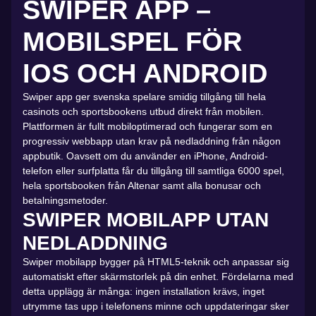
SWIPER APP –
MOBILSPEL FÖR
IOS OCH ANDROID
Swiper app ger svenska spelare smidig tillgång till hela
casinots och sportsbookens utbud direkt från mobilen.
Plattformen är fullt mobiloptimerad och fungerar som en
progressiv webbapp utan krav på nedladdning från någon
appbutik. Oavsett om du använder en iPhone, Android-
telefon eller surfplatta får du tillgång till samtliga 6000 spel,
hela sportsbooken från Altenar samt alla bonusar och
betalningsmetoder.
SWIPER MOBILAPP UTAN
NEDLADDNING
Swiper mobilapp bygger på HTML5-teknik och anpassar sig
automatiskt efter skärmstorlek på din enhet. Fördelarna med
detta upplägg är många: ingen installation krävs, inget
utrymme tas upp i telefonens minne och uppdateringar sker