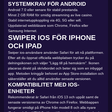
SYSTEMKRAV FÖR ANDROID
Android 7.0 eller senare för stabil prestanda.
Minst 2 GB RAM för smidig streamning av live casino.
Stabil internetuppkoppling via 4G, 5G eller wifi.
Uppdaterad webbläsare som Chrome, Firefox eller
Samsung Internet.
SWIPER IOS FÖR IPHONE
OCH IPAD
Swiper ios-användare använder Safari för att nå plattformen.
Efter att du öppnat officiella webbplatsen trycker du på
delningsikonen och väljer "Lägg till på hemskärm". Ikonen
placeras direkt på skrivbordet och beter sig som en inbyggd
app. Metoden kringgår behovet av App Store-installation och
säkerställer att du alltid använder senaste versionen.
KOMPATIBILITET MED IOS-
ENHETER
Rekommenderat är Safari från iOS 13 och uppåt samt de
senaste versionerna av Chrome och Firefox. Webbappen
fungerar smidigt på iPhone från modell 8 och alla nyare