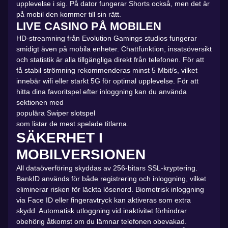
upplevelse i sig. På dator fungerar Shorts också, men det är
på mobil den kommer till sin rätt.
LIVE CASINO PÅ MOBILEN
HD-streamning från Evolution Gamings studios fungerar
smidigt även på mobila enheter. Chattfunktion, insatsöversikt
och statistik är alla tillgängliga direkt från telefonen. För att
få stabil strömning rekommenderas minst 5 Mbit/s, vilket
innebär wifi eller starkt 5G för optimal upplevelse. För att
hitta dina favoritspel efter inloggning kan du använda
sektionen med
populära Swiper slotspel
som listar de mest spelade titlarna.
SÄKERHET I
MOBILVERSIONEN
All dataöverföring skyddas av 256-bitars SSL-kryptering.
BankID används för både registrering och inloggning, vilket
eliminerar risken för läckta lösenord. Biometrisk inloggning
via Face ID eller fingeravtryck kan aktiveras som extra
skydd. Automatisk utloggning vid inaktivitet förhindrar
obehörig åtkomst om du lämnar telefonen obevakad.