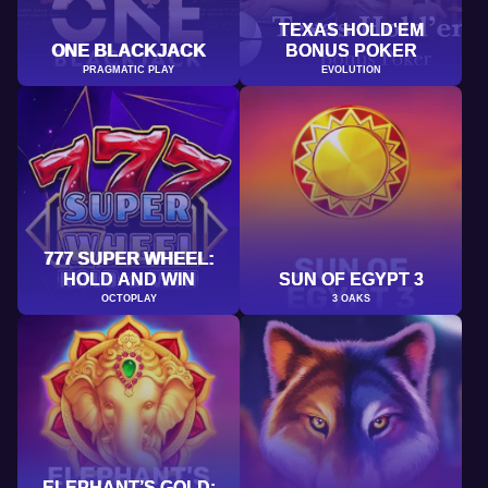
TEXAS HOLD'EM
ONE BLACKJACK
BONUS POKER
PRAGMATIC PLAY
EVOLUTION
777 SUPER WHEEL:
HOLD AND WIN
SUN OF EGYPT 3
OCTOPLAY
3 OAKS
ELEPHANT’S GOLD: